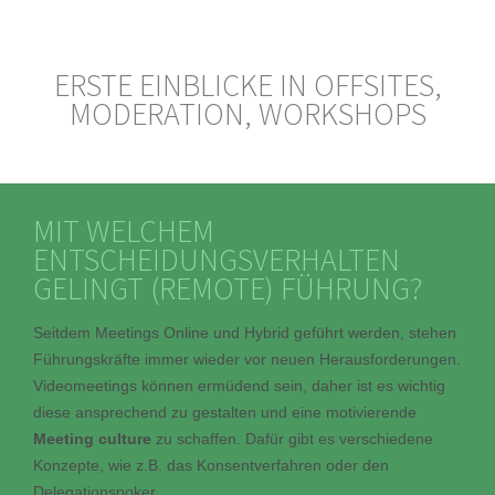
ERSTE EINBLICKE IN OFFSITES,
MODERATION, WORKSHOPS
MIT WELCHEM
ENTSCHEIDUNGSVERHALTEN
GELINGT (REMOTE) FÜHRUNG?
Seitdem Meetings Online und Hybrid geführt werden, stehen
Führungskräfte immer wieder vor neuen Herausforderungen.
Videomeetings können ermüdend sein, daher ist es wichtig
diese ansprechend zu gestalten und eine motivierende
Meeting culture
zu schaffen. Dafür gibt es verschiedene
Konzepte, wie z.B. das Konsentverfahren oder den
Delegationspoker.