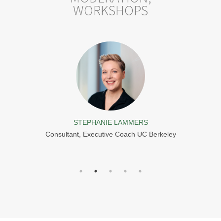
WORKSHOPS
S
STEPHANIE LAMMERS
ion, Founder
Consultant, Executive Coach UC Berkeley
andy
Unte